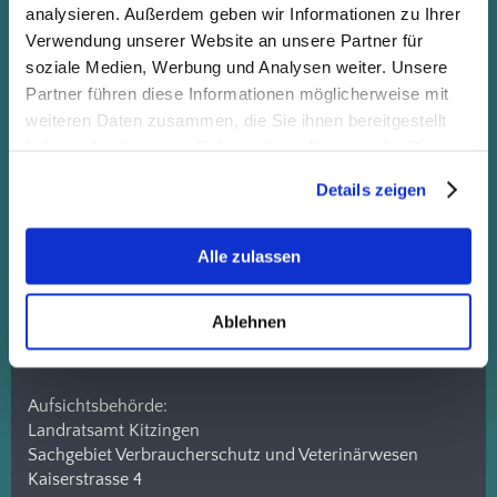
analysieren. Außerdem geben wir Informationen zu Ihrer
-Einzelunternehmen-
Vertreten durch:
Verwendung unserer Website an unsere Partner für
soziale Medien, Werbung und Analysen weiter. Unsere
Stephan
Heinlein
Partner führen diese Informationen möglicherweise mit
Schwarzacher Strasse
20
weiteren Daten zusammen, die Sie ihnen bereitgestellt
97334
Sommerach
haben oder die sie im Rahmen Ihrer Nutzung der Dienste
gesammelt haben.
Tel.:
+49 172 930 76 70
Details zeigen
E-Mail:
info@hundeoase-sommerach.de
Alle zulassen
Steueridentifikationsnummer: 93 621 488 706
Steuernummer: 227/227/00973
Ablehnen
Aufsichtsbehörde:
Landratsamt Kitzingen
Sachgebiet Verbraucherschutz und Veterinärwesen
Kaiserstrasse 4