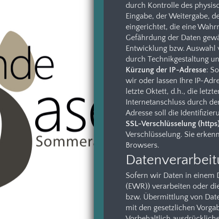
durch Kontrolle des physisc
Eingabe, der Weitergabe, d
eingerichtet, die eine Wah
Gefährdung der Daten gewäh
Entwicklung bzw. Auswahl 
durch Technikgestaltung un
Kürzung der IP-Adresse
: S
wir oder lassen Ihre IP-Adr
letzte Oktett, d.h., die let
Internetanschluss durch de
Adresse soll die Identifizi
SSL-Verschlüsselung (https
Verschlüsselung. Sie erkenn
Browsers.
Datenverarbeitu
Sofern wir Daten in einem 
(EWR)) verarbeiten oder d
bzw. Übermittlung von Daten
mit den gesetzlichen Vorga
Vorbehaltlich ausdrückliche