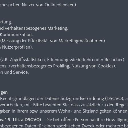
nbesucher, Nutzer von Onlinediensten).
rtung.
und verhaltensbezogenes Marketing.
 Kommunikation.
(Messung der Effektivität von Marketingmaßnahmen).
n Nutzerprofilen).
z.B. Zugriffsstatistiken, Erkennung wiederkehrender Besucher).
ssens-/verhaltensbezogenes Profiling, Nutzung von Cookies).
en und Service.
agen
e Rechtsgrundlagen der Datenschutzgrundverordnung (DSGVO), au
rarbeiten, mit. Bitte beachten Sie, dass zusätzlich zu den Reg
gaben in Ihrem bzw. unserem Wohn- und Sitzland gelten können
s. 1 S. 1 lit. a DSGVO)
- Die betroffene Person hat ihre Einwilligun
nbezogenen Daten für einen spezifischen Zweck oder mehrere 