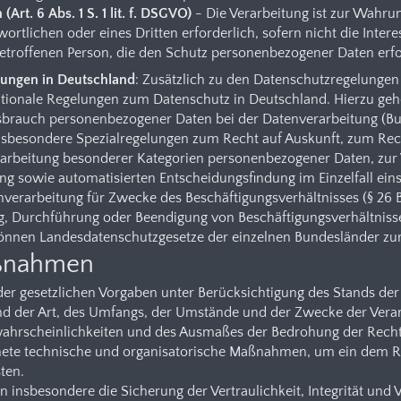
(Art. 6 Abs. 1 S. 1 lit. f. DSGVO)
- Die Verarbeitung ist zur Wahru
wortlichen oder eines Dritten erforderlich, sofern nicht die Inte
betroffenen Person, die den Schutz personenbezogener Daten erf
lungen in Deutschland
: Zusätzlich zu den Datenschutzregelungen
tionale Regelungen zum Datenschutz in Deutschland. Hierzu geh
sbrauch personenbezogener Daten bei der Datenverarbeitung (B
nsbesondere Spezialregelungen zum Recht auf Auskunft, zum Re
arbeitung besonderer Kategorien personenbezogener Daten, zur 
 sowie automatisierten Entscheidungsfindung im Einzelfall einsc
enverarbeitung für Zwecke des Beschäftigungsverhältnisses (§ 26
g, Durchführung oder Beendigung von Beschäftigungsverhältnisse
 können Landesdatenschutzgesetze der einzelnen Bundesländer z
aßnahmen
er gesetzlichen Vorgaben unter Berücksichtigung des Stands der
d der Art, des Umfangs, der Umstände und der Zwecke der Verar
swahrscheinlichkeiten und des Ausmaßes der Bedrohung der Recht
gnete technische und organisatorische Maßnahmen, um ein dem 
ten.
nsbesondere die Sicherung der Vertraulichkeit, Integrität und 