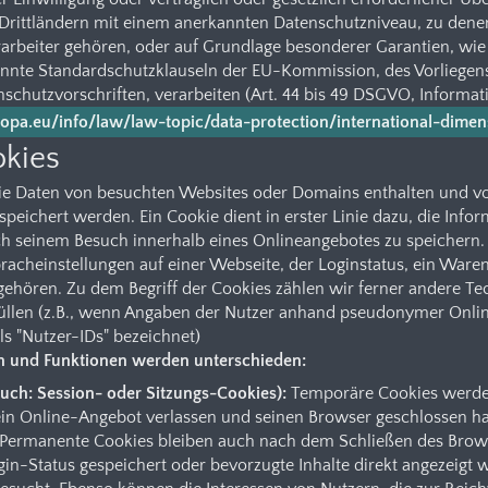
n Drittländern mit einem anerkannten Datenschutzniveau, zu dene
erarbeiter gehören, oder auf Grundlage besonderer Garantien, wie 
nnte Standardschutzklauseln der EU-Kommission, des Vorliegens
nschutzvorschriften, verarbeiten (Art. 44 bis 49 DSGVO, Informat
uropa.eu/info/law/law-topic/data-protection/international-dime
okies
 die Daten von besuchten Websites oder Domains enthalten und 
eichert werden. Ein Cookie dient in erster Linie dazu, die Info
h seinem Besuch innerhalb eines Onlineangebotes zu speichern.
acheinstellungen auf einer Webseite, der Loginstatus, ein Warenk
ehören. Zu dem Begriff der Cookies zählen wir ferner andere Tec
füllen (z.B., wenn Angaben der Nutzer anhand pseudonymer Onl
ls "Nutzer-IDs" bezeichnet)
n und Funktionen werden unterschieden:
uch: Session- oder Sitzungs-Cookies):
Temporäre Cookies werden
in Online-Angebot verlassen und seinen Browser geschlossen ha
Permanente Cookies bleiben auch nach dem Schließen des Brows
gin-Status gespeichert oder bevorzugte Inhalte direkt angezeigt