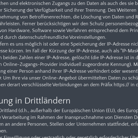
hen und elektronischen Zugangs zu den Daten als auch des sie be
er Sicherung der Verfügbarkeit und ihrer Trennung. Des Weiteren
rnehmung von Betroffenenrechten, die Löschung von Daten und R
rleisten. Ferner berücksichtigen wir den Schutz personenbezoge
von Hardware, Software sowie Verfahren entsprechend dem Prin
d durch datenschutzfreundliche Voreinstellungen.
ofern es uns möglich ist oder eine Speicherung der IP-Adresse nich
esse kürzen. Im Fall der Kürzung der IP-Adresse, auch als "IP-Mas
zten beiden Zahlen einer IP-Adresse, gelöscht (die IP-Adresse ist i
n Online-Zugangs-Provider individuell zugeordnete Kennung). Mi
erung einer Person anhand ihrer IP-Adresse verhindert oder wesen
)
: Um Ihre via unser Online-Angebot übermittelten Daten zu schü
en derart verschlüsselte Verbindungen an dem Präfix https:// in d
ng in Drittländern
Drittland (d.h., außerhalb der Europäischen Union (EU), des Eur
ie Verarbeitung im Rahmen der Inanspruchnahme von Diensten Dr
 an andere Personen, Stellen oder Unternehmen stattfindet, erfo
ben.
r Einwilligung oder vertraglich oder gesetzlich erforderlicher Üb