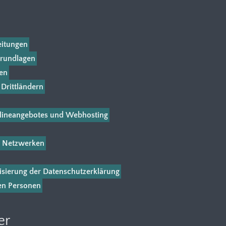
eitungen
rundlagen
en
 Drittländern
nlineangebotes und Webhosting
n Netzwerken
isierung der Datenschutzerklärung
en Personen
er