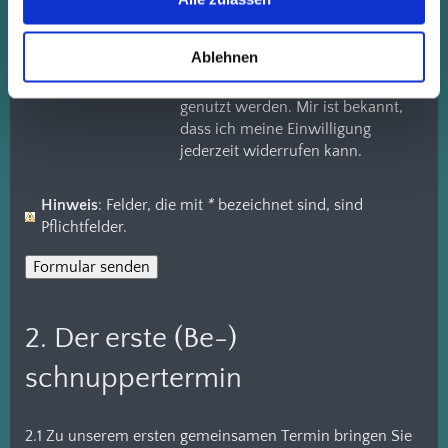
Kontaktformular eingegebenen
Daten elektronisch gespeichert
Ablehnen
und zum Zweck der
Kontaktaufnahme verarbeitet und
genutzt werden. Mir ist bekannt,
dass ich meine Einwilligung
jederzeit widerrufen kann.
Hinweis
: Felder, die mit
*
bezeichnet sind, sind
Pflichtfelder.
2. Der erste (Be-)
schnuppertermin
2.1 Zu unserem ersten gemeinsamen Termin bringen Sie