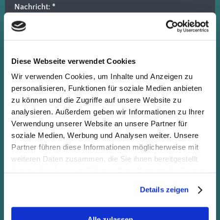
Nachricht:
*
Diese Webseite verwendet Cookies
Betreuungszeitraum:
Wir verwenden Cookies, um Inhalte und Anzeigen zu
personalisieren, Funktionen für soziale Medien anbieten
zu können und die Zugriffe auf unsere Website zu
analysieren. Außerdem geben wir Informationen zu Ihrer
Verwendung unserer Website an unsere Partner für
Captcha (Spam-Schutz-Code): *
soziale Medien, Werbung und Analysen weiter. Unsere
Partner führen diese Informationen möglicherweise mit
weiteren Daten zusammen, die Sie ihnen bereitgestellt
haben oder die sie im Rahmen Ihrer Nutzung der Dienste
Bitte geben Sie den Code ein
gesammelt haben.
↺
Details zeigen
*
Hiermit erkläre ich mich
einverstanden, dass meine in das
Alle zulassen